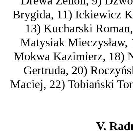
Drewa Zenon, 9) Dzwo
Brygida, 11) Ickiewicz K
13) Kucharski Roman,
Matysiak Mieczysław, 1
Mokwa Kazimierz, 18) N
Gertruda, 20) Roczyńs
Maciej, 22) Tobiański To
V. Radn