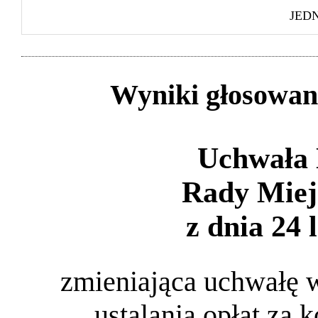
JED
Wyniki głosowan
Uchwała 
Rady Miej
z dnia 24 
zmieniająca uchwałę w
ustalania opłat za