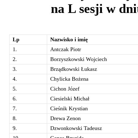
na L sesji w dni
Lp
Nazwisko i imię
1.
Antczak Piotr
2.
Borzyszkowski Wojciech
3.
Brządkowski Łukasz
4.
Chylicka Bożena
5.
Cichon Józef
6.
Ciesielski Michał
7.
Cieśnik Krystian
8.
Drewa Zenon
9.
Dzwonkowski Tadeusz
10.
Genca Brygida