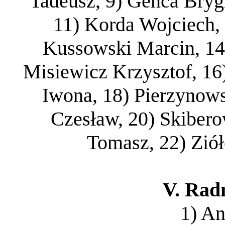
Tadeusz, 9) Genca Brygi
11) Korda Wojciech,
Kussowski Marcin, 14
Misiewicz Krzysztof, 16
Iwona, 18) Pierzynows
Czesław, 20) Skibero
Tomasz, 22) Zió
V. Radn
1) An