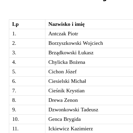
Lp
Nazwisko i imię
1.
Antczak Piotr
2.
Borzyszkowski Wojciech
3.
Brządkowski Łukasz
4.
Chylicka Bożena
5.
Cichon Józef
6.
Ciesielski Michał
7.
Cieśnik Krystian
8.
Drewa Zenon
9.
Dzwonkowski Tadeusz
10.
Genca Brygida
11.
Ickiewicz Kazimierz