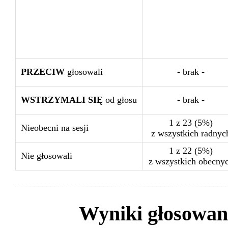
PRZECIW
głosowali
- brak -
WSTRZYMALI SIĘ
od głosu
- brak -
1 z 23 (5%)
Nieobecni na sesji
z wszystkich radnyc
1 z 22 (5%)
Nie głosowali
z wszystkich obecny
Wyniki głosowan