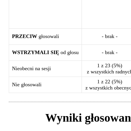
PRZECIW
głosowali
- brak -
WSTRZYMALI SIĘ
od głosu
- brak -
1 z 23 (5%)
Nieobecni na sesji
z wszystkich radnyc
1 z 22 (5%)
Nie głosowali
z wszystkich obecny
Wyniki głosowan