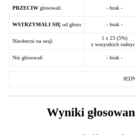
PRZECIW
głosowali
- brak -
WSTRZYMALI SIĘ
od głosu
- brak -
1 z 23 (5%)
Nieobecni na sesji
z wszystkich radny
Nie głosowali
- brak -
JED
Wyniki głosowan