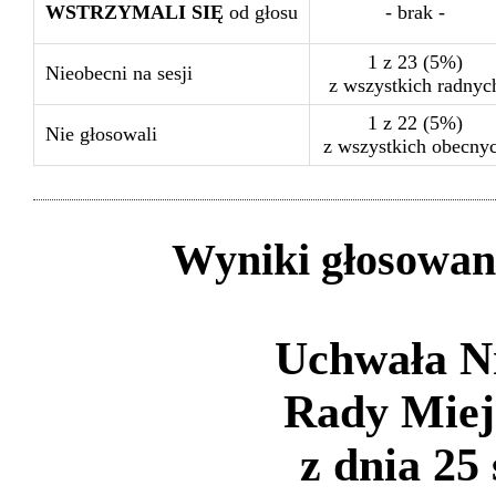
WSTRZYMALI SIĘ
od głosu
- brak -
1 z 23 (5%)
Nieobecni na sesji
z wszystkich radnyc
1 z 22 (5%)
Nie głosowali
z wszystkich obecny
Wyniki głosowan
Uchwała N
Rady Miej
z dnia 25 